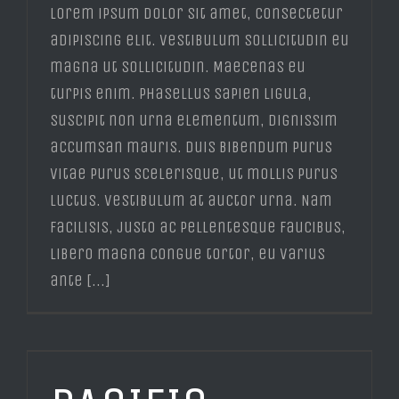
Lorem ipsum dolor sit amet, consectetur
adipiscing elit. Vestibulum sollicitudin eu
magna ut sollicitudin. Maecenas eu
turpis enim. Phasellus sapien ligula,
suscipit non urna elementum, dignissim
accumsan mauris. Duis bibendum purus
vitae purus scelerisque, ut mollis purus
luctus. Vestibulum at auctor urna. Nam
facilisis, justo ac pellentesque faucibus,
libero magna congue tortor, eu varius
ante [...]