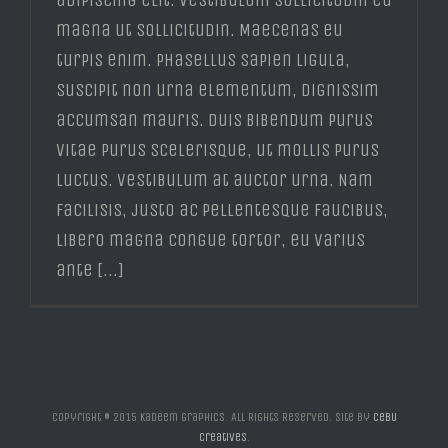
adipiscing elit. Vestibulum sollicitudin eu
magna ut sollicitudin. Maecenas eu
turpis enim. Phasellus sapien ligula,
suscipit non urna elementum, dignissim
accumsan mauris. Duis bibendum purus
vitae purus scelerisque, ut mollis purus
luctus. Vestibulum at auctor urna. Nam
facilisis, justo ac pellentesque faucibus,
libero magna congue tortor, eu varius
ante [...]
Copyright © 2015 Kadeem Graphics. All Rights Reserved. Site by
Cebu
Creatives
.