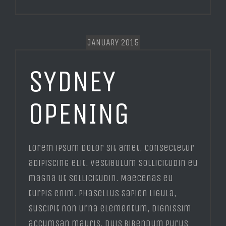
JANUARY 2015
SYDNEY
OPENING
Lorem ipsum dolor sit amet, consectetur
adipiscing elit. Vestibulum sollicitudin eu
magna ut sollicitudin. Maecenas eu
turpis enim. Phasellus sapien ligula,
suscipit non urna elementum, dignissim
accumsan mauris. Duis bibendum purus