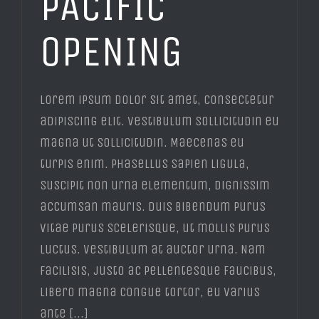
PACIFIC
OPENING
Lorem ipsum dolor sit amet, consectetur
adipiscing elit. Vestibulum sollicitudin eu
magna ut sollicitudin. Maecenas eu
turpis enim. Phasellus sapien ligula,
suscipit non urna elementum, dignissim
accumsan mauris. Duis bibendum purus
vitae purus scelerisque, ut mollis purus
luctus. Vestibulum at auctor urna. Nam
facilisis, justo ac pellentesque faucibus,
libero magna congue tortor, eu varius
ante [...]