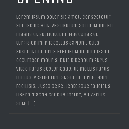
Lorem ipsum dolor sit amet, consectetur
adipiscing elit. Vestibulum sollicitudin eu
magna ut sollicitudin. Maecenas eu
turpis enim. Phasellus sapien ligula,
suscipit non urna elementum, dignissim
accumsan mauris. Duis bibendum purus
vitae purus scelerisque, ut mollis purus
luctus. Vestibulum at auctor urna. Nam
facilisis, justo ac pellentesque faucibus,
libero magna congue tortor, eu varius
ante [...]