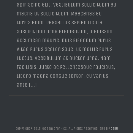
adipiscing elit. Vestibulum sollicitudin eu
magna ut sollicitudin. Maecenas eu
turpis enim. Phasellus sapien ligula,
suscipit non urna elementum, dignissim
accumsan mauris. Duis bibendum purus
vitae purus scelerisque, ut mollis purus
luctus. Vestibulum at auctor urna. Nam
facilisis, justo ac pellentesque faucibus,
libero magna congue tortor, eu varius
ante [...]
Copyright © 2015 Kadeem Graphics. All Rights Reserved. Site by
Cebu