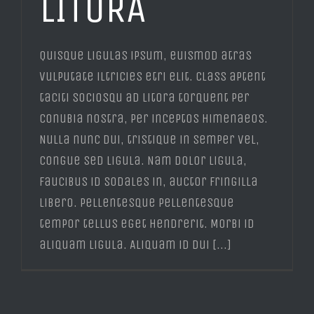
LITORA
Quisque ligulas ipsum, euismod atras
vulputate iltricies etri elit. Class aptent
taciti sociosqu ad litora torquent per
conubia nostra, per inceptos himenaeos.
Nulla nunc dui, tristique in semper vel,
congue sed ligula. Nam dolor ligula,
faucibus id sodales in, auctor fringilla
libero. Pellentesque pellentesque
tempor tellus eget hendrerit. Morbi id
aliquam ligula. Aliquam id dui [...]